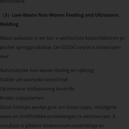
fermindere.
（3）Low-Waste Non-Woven Feeding and Ultrasonic
Welding
Materiaalwaste is ien fan 'e wichtichste kostenfaktoren yn
pocket springproduksje. De GDZ9C-searje is ûntworpen
mei:
Automatyske non-woven fieding en splicing
Stabile ultrasonyske lastechnyk
Optimearre stofspanning kontrôle
Krekte snijsystemen
Dizze funksjes wurkje gear om losse tasjes, misalignte
seam en ûnôfhinklike pocketlengen te eliminearjen. It
resultaat is glêdere downstream-assemblage en