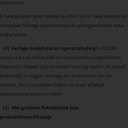
apparatuer.
Ik haw gefallen sjoen wêrby de útfier fan in hiele matrasline
simpelwei ferhege waard omdat de springeenheden mear
stabyl wiene.
（4）Ferlege ûnderhâld en operatorlading
De GDZ9C-
searje is boud mei ienfâld en duorsumens yn gedachten.
Operators hawwe typysk minder training nedich, en pland
ûnderhâld is flugger fanwege de modulariteit fan de
masine. Dizze foardielen helpe om mear effektyf
operasjoneel oeren te heljen.
（5）Mei gruttere fleksibiliteit foar
produktdiversifikaasje