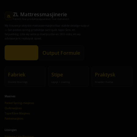
ZL Mattressmasjinerie
ZL
Fabriek foar produksjeapparatuer foar matrassen
Wy bouwe praktyske matrassermasjine foar stabile deistige output
— fan pocket spring produksje oant quilt, tape râne, en
ferpakking. Litte wy witte jo doel pcs/dei en SKU-miks, en wy
advisearje in realistysk opset.
Krijg Advys
Output Formule
Fabriek
Stipe
Praktysk
Direkte leverings
Laysje + training
Keapder-foarop
Masines
Pocket Spring-masjines
Quiltmasjines
Tape Râne Masjines
Pakkemasjines
Lösingen
Folsleine Line Planning