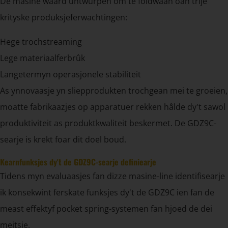
De masine waard ûntwurpen om te foldwaan oan trije
krityske produksjeferwachtingen:
Hege trochstreaming
Lege materiaalferbrûk
Langetermyn operasjonele stabiliteit
As ynnovaasje yn sliepprodukten trochgean mei te groeien,
moatte fabrikaazjes op apparatuer rekken hâlde dy't sawol
produktiviteit as produktkwaliteit beskermet. De GDZ9C-
searje is krekt foar dit doel boud.
Kearnfunksjes dy't de GDZ9C-searje definiearje
Tidens myn evaluaasjes fan dizze masine-line identifisearje
ik konsekwint ferskate funksjes dy't de GDZ9C ien fan de
meast effektyf pocket spring-systemen fan hjoed de dei
meitsje.