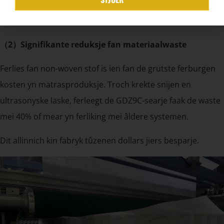
De GDZ9C-searje hâldt stabiliteit sels ûnder hege
volumearbeidsdruk.
（2）Signifikante reduksje fan materiaalwaste
Ferlies fan non-woven stof is ien fan de grutste ferburgen
kosten yn matrasproduksje. Troch krekte snijen en
ultrasonyske laske, ferleegt de GDZ9C-searje faak de waste
mei 40% of mear yn ferliking mei âldere systemen.
Dit allinnich kin fabryk tûzenen dollars jiers besparje.