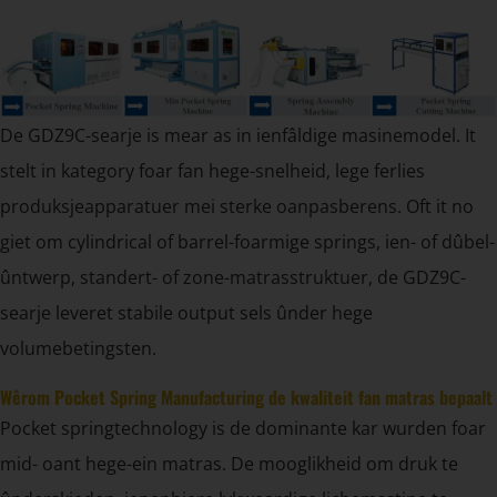
De GDZ9C-searje is mear as in ienfâldige masinemodel. It
stelt in kategory foar fan hege-snelheid, lege ferlies
produksjeapparatuer mei sterke oanpasberens. Oft it no
giet om cylindrical of barrel-foarmige springs, ien- of dûbel-
ûntwerp, standert- of zone-matrasstruktuer, de GDZ9C-
searje leveret stabile output sels ûnder hege
volumebetingsten.
Wêrom Pocket Spring Manufacturing de kwaliteit fan matras bepaalt
Pocket springtechnology is de dominante kar wurden foar
mid- oant hege-ein matras. De mooglikheid om druk te