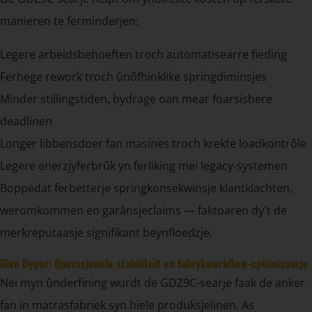
manieren te ferminderjen:
Legere arbeidsbehoeften troch automatisearre fieding
Ferhege rework troch ûnôfhinklike springdiminsjes
Minder stillingstiden, bydrage oan mear foarsisbere
deadlinen
Longer libbensdoer fan masines troch krekte loadkontrôle
Legere enerzjyferbrûk yn ferliking mei legacy-systemen
Boppedat ferbetterje springkonsekwinsje klantklachten,
weromkommen en garânsjeclaims — faktoaren dy't de
merkreputaasje signifikant beynfloedzje.
Dive Dyper: Operasjonele stabiliteit en fabrykworkflow-optimisaasje
Nei myn ûnderfining wurdt de GDZ9C-searje faak de anker
fan in matrasfabriek syn hiele produksjelinen. As