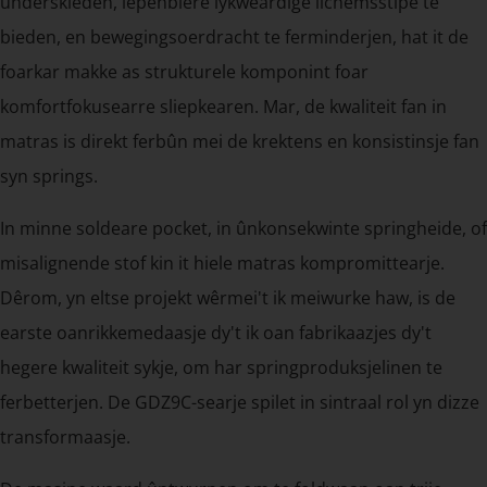
ûnderskieden, iepenbiere lykweardige lichemsstipe te
bieden, en bewegingsoerdracht te ferminderjen, hat it de
foarkar makke as strukturele komponint foar
komfortfokusearre sliepkearen. Mar, de kwaliteit fan in
matras is direkt ferbûn mei de krektens en konsistinsje fan
syn springs.
In minne soldeare pocket, in ûnkonsekwinte springheide, of
misalignende stof kin it hiele matras kompromittearje.
Dêrom, yn eltse projekt wêrmei't ik meiwurke haw, is de
earste oanrikkemedaasje dy't ik oan fabrikaazjes dy't
hegere kwaliteit sykje, om har springproduksjelinen te
ferbetterjen. De GDZ9C-searje spilet in sintraal rol yn dizze
transformaasje.