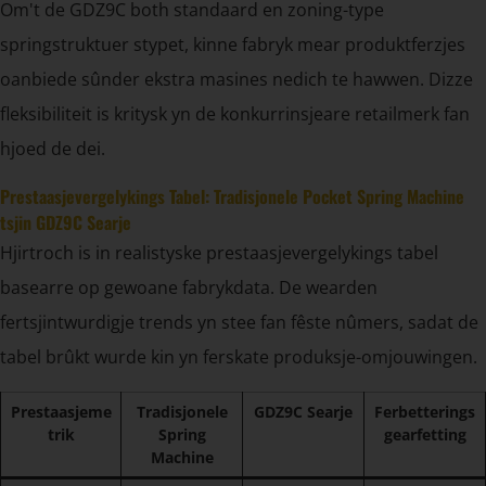
Om't de GDZ9C both standaard en zoning-type
springstruktuer stypet, kinne fabryk mear produktferzjes
oanbiede sûnder ekstra masines nedich te hawwen. Dizze
fleksibiliteit is kritysk yn de konkurrinsjeare retailmerk fan
hjoed de dei.
Prestaasjevergelykings Tabel: Tradisjonele Pocket Spring Machine
tsjin GDZ9C Searje
Hjirtroch is in realistyske prestaasjevergelykings tabel
basearre op gewoane fabrykdata. De wearden
fertsjintwurdigje trends yn stee fan fêste nûmers, sadat de
tabel brûkt wurde kin yn ferskate produksje-omjouwingen.
Prestaasjeme
Tradisjonele
GDZ9C Searje
Ferbetterings
trik
Spring
gearfetting
Machine