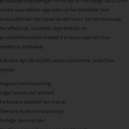
produksje-omjouwingen bin ik derfan oertsjûge dat it ta de
meast weardefolle upgrades hjirfan beskikber foar
matrasfabriken fan hjoed de dei heart. Syn kombinaasje
fan effisjinsje, stabiliteit, lege ferbrûk, en
produktfleksibiliteit makket it in essensjeel ark foar
moderne produksje.
Fabriken dy't de GDZ9C-searje oannimme, ûnderfine
typysk:
Hegere trochstreaming
Lager kosten per ienheid
Ferbettere kwaliteit fan matras
Sterkere konkurrinsjeposysje
Ferlege operasjrisiko