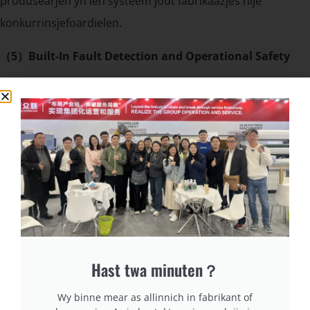
produsearjen yn ien systeem jout fabrikaazjes nije
konkurrinsjefoardielen.
（5）Built-In Fault Detection and Operational Safety
In masine wurdt echt effisjint allinnich as it ûnnecessêre
stilstân foarkomt. De GDZ9C-searje omfettet ferskate
monitoringsystemen:
Dekking fan breuk yn draad
Deteksje fan misalignemint fan stof
Overbelestingbeskerming
Automatyske stopfunksjes
Dizze helpe operators om materiaalferlies en masinewear
Hast twa minuten？
te foarkommen, wat in feiliger en better voorspelber
Wy binne mear as allinnich in fabrikant of
produksjeomjouwing skeppe.