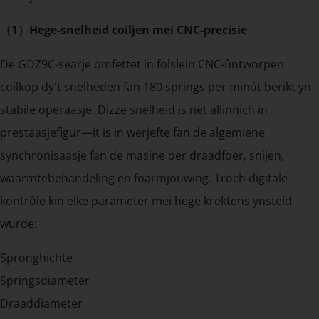
（1）Hege-snelheid coiljen mei CNC-precisie
De GDZ9C-searje omfettet in folslein CNC-ûntworpen
coilkop dy't snelheden fan 180 springs per minút berikt yn
stabile operaasje. Dizze snelheid is net allinnich in
prestaasjefigur—it is in werjefte fan de algemiene
synchronisaasje fan de masine oer draadfoer, snijen,
waarmtebehandeling en foarmjouwing. Troch digitale
kontrôle kin elke parameter mei hege krektens ynsteld
wurde:
Spronghichte
Springsdiameter
Draaddiameter