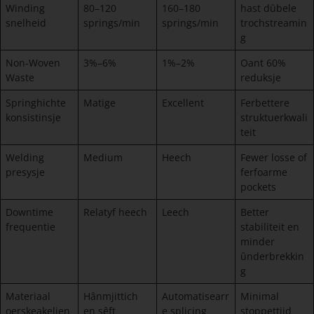
Winding
80–120
160–180
hast dûbele
snelheid
springs/min
springs/min
trochstreamin
g
Non-Woven
3%–6%
1%–2%
Oant 60%
Waste
reduksje
Springhichte
Matige
Excellent
Ferbettere
konsistinsje
struktuerkwali
teit
Welding
Medium
Heech
Fewer losse of
presysje
ferfoarme
pockets
Downtime
Relatyf heech
Leech
Better
frequentie
stabiliteit en
minder
ûnderbrekkin
g
Materiaal
Hânmjittich
Automatisearr
Minimal
oerskeakeljen
en sêft
e splicing
stoppettiid