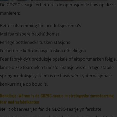
De GDZ9C-searje ferbetteret de operasjonele flow op dizze
manieren:
Better ôfstemming fan produksjeskema's
Mei foarsisbere batchútkomst
Ferlege bottlenecks tusken stasjons
Ferbetterje koördinaasje tusken ôfdielingen
Foar fabryk dy't produksje opskale of eksportmerken folgje,
kinne dizze foardielen transformaasje wêze. In tige stabile
springproduksjesysteem is de basis wêr't ynternasjonale
konkurrinsje op boud is.
Konklúzje: Wêrom is de GDZ9C-searje in strategyske ynvestearring
foar matrasfabrikanten
Nei it observearjen fan de GDZ9C-searje yn ferskate