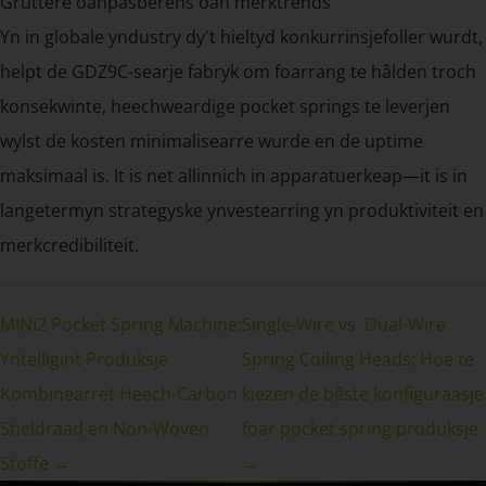
Gruttere oanpasberens oan merktrends
Yn in globale yndustry dy't hieltyd konkurrinsjefoller wurdt,
helpt de GDZ9C-searje fabryk om foarrang te hâlden troch
konsekwinte, heechweardige pocket springs te leverjen
wylst de kosten minimalisearre wurde en de uptime
maksimaal is. It is net allinnich in apparatuerkeap—it is in
langetermyn strategyske ynvestearring yn produktiviteit en
merkcredibiliteit.
MINI2 Pocket Spring Machine:
Single-Wire vs. Dual-Wire
Yntelligint Produksje
Spring Coiling Heads: Hoe te
Kombinearret Heech-Carbon
kiezen de bêste konfiguraasje
Stieldraad en Non-Woven
foar pocket spring produksje
Stoffe →
→