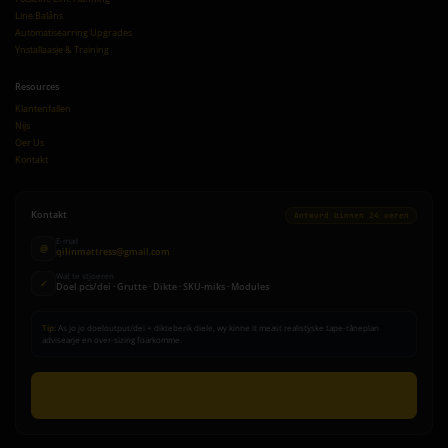
Line Balâns
Automatisearring Upgrades
Ynstallaasje & Training
Resources
Klantenfallen
Nijs
Oer Us
Kontakt
Kontakt
Antwurd binnen 24 oeren
E-mail
@
qilinmattress@gmail.com
Wat te stjoeren
✓
Doel pcs/dei · Grutte · Dikte · SKU-miks · Modules
Tip:
As jo jo doeloutput/dei + dikteberik diele, wy kinne it meast realistyske tape-râneplan
advisearje en over-sizing foarkomme.
Stjoer Oanfragen