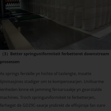
（3）Better springuniformiteit ferbetteret downstream
prosessen
As springs ferskille yn hichte of taslengte, moatte
lijmmasjines stadiger om te kompensearjen. Unifoarme
ienheden kinne ek jamming feroarsaakje yn gearstalde
machines. Troch springuniformiteit te ferbetterjen,
ferheget de GDZ9C-searje yndirekt de effisjinsje fan oare