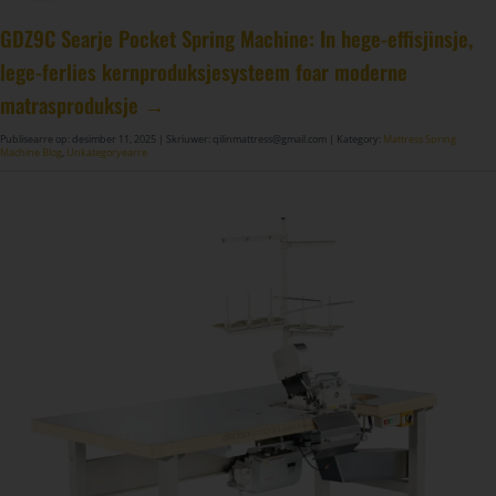
DF-X02​ Smart Auto Compression Rolling Packing Machine​
GDZ9C Searje Pocket Spring Machine: In hege-effisjinsje,
lege-ferlies kernproduksjesysteem foar moderne
matrasproduksje →
Publisearre op: desimber 11, 2025
| Skriuwer: qilinmattress@gmail.com
| Kategory:
Mattress Spring
Machine Blog
,
Unkategoryearre