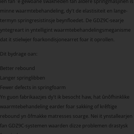
ien fan 'e gewoane swakheden fan âldere springmasjinen is
minne waarmtebehandeling, dy't de elastisiteit en lange-
termyn springresistinsje beynfloedet. De GDZ9C-searje
yntegreart in yntelligint waarmtebehandelingsmeganisme
dat it stielwjer foarkondisjonearret foar it oprollen.
Dit bydrage oan:
Better rebound
Langer springlibben
Fewer defects in springfoarm
Yn guon fabrikaazjes dy't ik besocht haw, hat ûnôfhinklike
waarmtebehandeling earder foar sakking of krêftige
rebound yn ôfmakke matresses soarge. Nei it ynstallearjen
fan GDZ9C-systemen waarden dizze problemen drastysk