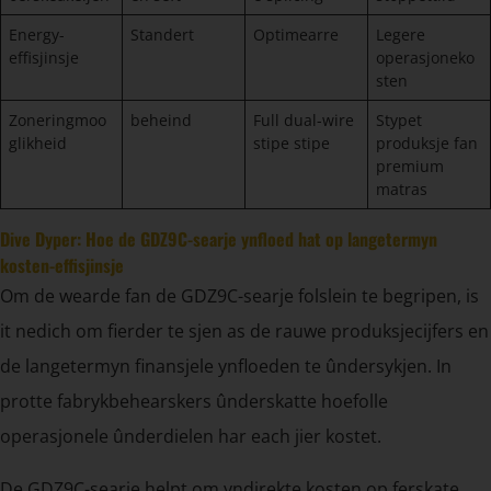
Energy-
Standert
Optimearre
Legere
effisjinsje
operasjoneko
sten
Zoneringmoo
beheind
Full dual-wire
Stypet
glikheid
stipe stipe
produksje fan
premium
matras
Dive Dyper: Hoe de GDZ9C-searje ynfloed hat op langetermyn
kosten-effisjinsje
Om de wearde fan de GDZ9C-searje folslein te begripen, is
it nedich om fierder te sjen as de rauwe produksjecijfers en
de langetermyn finansjele ynfloeden te ûndersykjen. In
protte fabrykbehearskers ûnderskatte hoefolle
operasjonele ûnderdielen har each jier kostet.
De GDZ9C-searje helpt om yndirekte kosten op ferskate