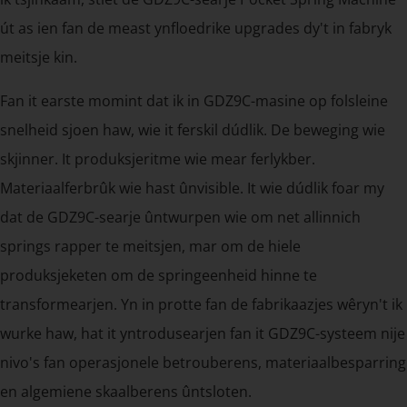
út as ien fan de meast ynfloedrike upgrades dy't in fabryk
meitsje kin.
Fan it earste momint dat ik in GDZ9C-masine op folsleine
snelheid sjoen haw, wie it ferskil dúdlik. De beweging wie
skjinner. It produksjeritme wie mear ferlykber.
Materiaalferbrûk wie hast ûnvisible. It wie dúdlik foar my
dat de GDZ9C-searje ûntwurpen wie om net allinnich
springs rapper te meitsjen, mar om de hiele
produksjeketen om de springeenheid hinne te
transformearjen. Yn in protte fan de fabrikaazjes wêryn't ik
wurke haw, hat it yntrodusearjen fan it GDZ9C-systeem nije
nivo's fan operasjonele betrouberens, materiaalbesparring
en algemiene skaalberens ûntsloten.