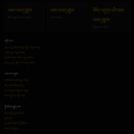
ལས་འབད་ཚུལ
ལས་འབད་ཚུལ
ལོག་འདུག་པའི་ལས་
ལོག་འདུག་པའི་ལས་འབད་ཚུལ་
ལས་འབད་ཚུལ
འབད་ཚུལ་
མི་སྤྱོད་མཐར་འཁོར
གཏོང་ཁང་
Spring སྤོག་མའི་ནང་སྤྲིང་འཕྲུལ་ཆས།
འཚེམ་དྲུབ་འཕྲུལ་ཆས།
སྣེ་མོའི་མཐའ་འཁོར་འཕྲུལ་ཆས།
đóng gói སྒྲིལ་བའི་འཕྲུལ་ཆས།
ལས་འབད་ཚུལ
བཟོ་བཅོས་བཟོ་བརྒྱབ་ལོག
ཚོད་ལམ་འགོགས་བྱེད་
རང་བཙུགས་བསྒྲུབས་བརྒྱབ
རིགས་སྤྱོད་དང་སྟེང་ལེན་
སྤྱི་ཚོགས་རྒྱུན་ལམ
ཁོངས་སྤྱོད་སྐད་ཆ་ཚོད
རྒྱལ་ཁབ་
ངེད་ཚོར་བརྗེ་བའི་སྤྱི་ཚོགས
ལས་འབད་ཚུལ