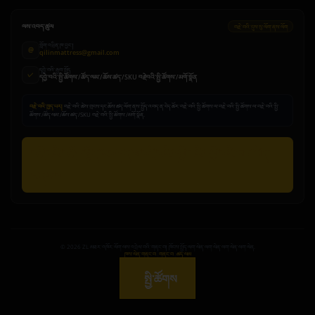
ལས་འབད་ཚུལ
བརྗེ་བའི་དུས་སུ་ལོག་ནས་ལོག
གློག་འཕྲིན་ཁ་བྱང་།
@
qilinmattress@gmail.com
དབྱེ་བའི་རྒྱབ་སྤྱོད
✓
དབྱེ་བའི་སྤྱི་ཚོགས་/ཚོད་ལམ་/ཆོས་ཚད་/SKU བརྗེ་བའི་སྤྱི་ཚོགས་/མགོ་སྣོན
བརྗེ་བའི་ཁྱད་པར།
བརྗེ་བའི་ཚེས་གྲངས་དང་ཆོས་ཚད་ལོག་ནས་སྤྱོད་འབད་ན་ངེད་ཚོར་བརྗེ་བའི་སྤྱི་ཚོགས་ལ་བརྗེ་བའི་སྤྱི་ཚོགས་ལ་བརྗེ་བའི་སྤྱི་
ཚོགས་/ཚོད་ལམ་/ཆོས་ཚད་/SKU བརྗེ་བའི་སྤྱི་ཚོགས་/མགོ་སྣོན.
བརྗེ་བའི་བརྗོད་སྟོན་འབད་ནས་བརྗེ་བའི་དབྱེ་བའི་དབྱེ་བའི་ལག་ལེན་
གནང་བ
©
2026
ZL མཐར་འཁོར་ལོག་ལས་འབྲེལ་བའི་གནང་བ། ཁོངས་སྤྱོད་ལག་ལེན་ལག་ལེན་ལག་ལེན་ལག་ལེན.
ཁས་ལེན་གནང་བ
|
གནང་བ
|
ཚད་ལམ
↑
སྤྱི་ཚོགས