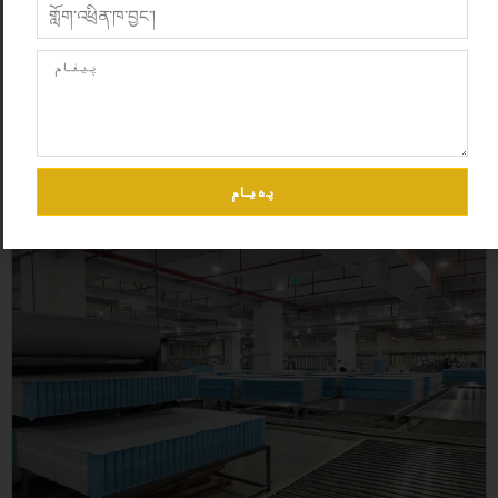
پەیام