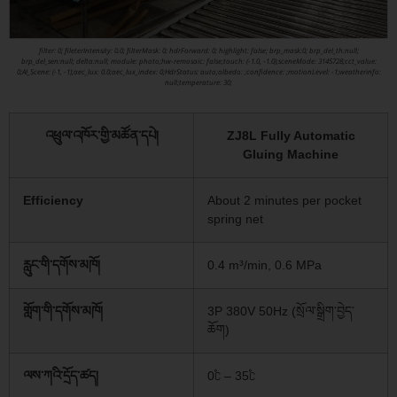
filter: 0; fileterIntensity: 0.0; filterMask: 0; hdrForward: 0; highlight: false; brp_mask:0; brp_del_th:null;
brp_del_sen:null; delta:null; module: photo;hw-remosaic: false;touch: (-1.0, -1.0);sceneMode: 3145728;cct_value:
0;AI_Scene: (-1, -1);aec_lux: 0.0;aec_lux_index: 0;HdrStatus: auto;albedo: ;confidence: ;motionLevel: -1;weatherinfo:
null;temperature: 30;
འཕྲུལ་འཁོར་གྱི་མཚོན་དཔེ།
ZJ8L Fully Automatic
Gluing Machine
Efficiency
About 2 minutes per pocket
spring net
རླུང་གི་དགོས་མཁོ།
0.4 m³/min, 0.6 MPa
གློག་གི་དགོས་མཁོ།
3P 380V 50Hz (སྲོལ་སྒྲིག་བྱེད་
ཆོག)
ལས་ཀའི་དྲོད་ཚད།
0℃ – 35℃