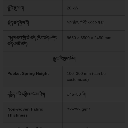
སྤྱིའི་ནུས་པ།
20 kW
ལྗིད་ཚད་ཧྲིལ་པོ།
ཕལ་ཆེར་ཀི་ལོ་ ༨༠༠༠ ཙམ།
འཕྲུལ་ཆས་ཀྱི་ཆེ་ཚད (རིང་ཚད×ཞེང་
9650 × 3500 × 2450 mm
ཚད×མཐོ་ཚད)
རྒྱུ་ཆའི་ཁྱད་ཆོས།
Pocket Spring Height
100–300 mm (can be
customized)
དཔྱིད་ཀའི་དཀྱིལ་ཚངས་ཐིག
φ45–80 མི།
Non-woven Fabric
༧༠–༡༠༠ g/m²
Thickness