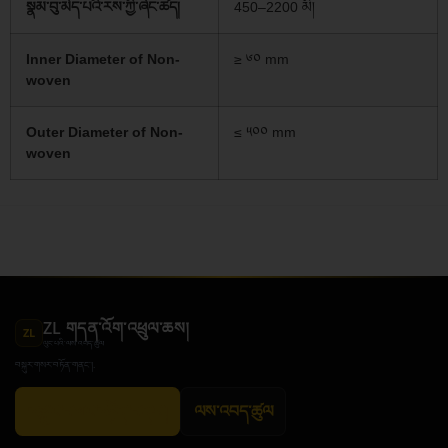
སྣམ་བུ་མེད་པའི་རས་ཀྱི་ཞེང་ཚད།
450–2200 མི།
Inner Diameter of Non-
≥ ༦༠ mm
woven
Outer Diameter of Non-
≤ ༥༠༠ mm
woven
ZL གདན་འོག་འཕྲུལ་ཆས།
ZL
ལུང་པའི་ལས་འབད་ཚུལ
བསྐུར་གསར་བཏོན་གནང་།.
བསྐུར་གསར་བཏོན་གནང་།
ལས་འབད་ཚུལ