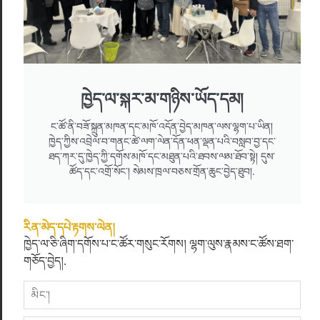
ཁྱེད་ལ་སྐར་མ་གཉིས་ཡོད་དམ།
ང་ཚོ་ནི་བཟོ་སྐྲུན་མཁན་དང་མཁོ་འདོན་བྱེད་མཁན་ལས་ལྷག་པ་ཡིན།
ཁྱེད་ཀྱིས་འབྲེལ་བ་གནང་ཚེ་ལག་ལེན་དོན་ཕན་ལྡན་པའི་བསླབ་བྱ་དང་
ཐད་ཀར་དུ་ཁྱེད་ཀྱི་དགོས་མཁོ་དང་མཐུན་པའི་ཐབས་ལམ་ཐོབ་སྟེ། དུས་
ཚོད་དང་འགྲོ་སོང་། སེམས་ཁྲལ་བཅས་གྲོན་ཆུང་བྱེད་ཐུབ།.
6.Store the Mattress Net
རིན་མེད་དཔེ་རྟགས་ལེན།
ཁྱེད་ལ་ཅི་ཞིག་དགོས་པ་ང་ཚོར་གསུང་རོགས། ལྷག་ལུས་རྣམས་ང་ཚོས་ཐག་
གཅོད་བྱེད།.