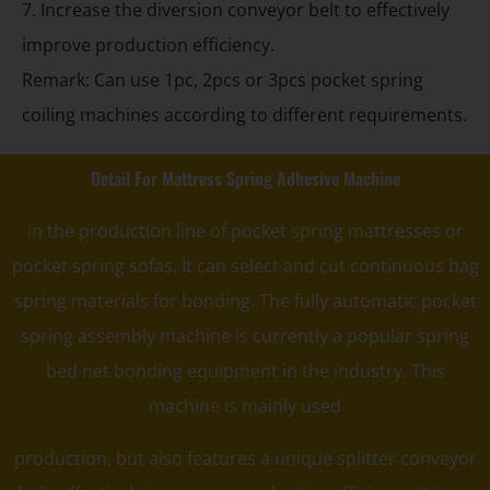
7. Increase the diversion conveyor belt to effectively
improve production efficiency.
Remark: Can use 1pc, 2pcs or 3pcs pocket spring
coiling machines according to different requirements.
Detail For Mattress Spring Adhesive Machine
in the production line of pocket spring mattresses or
pocket spring sofas. It can select and cut continuous bag
spring materials for bonding. The fully automatic pocket
spring assembly machine is currently a popular spring
bed net bonding equipment in the industry. This
machine is mainly used
production, but also features a unique splitter conveyor