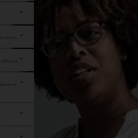
ους τύπους;
 αλλεργίες;
άμμιση της