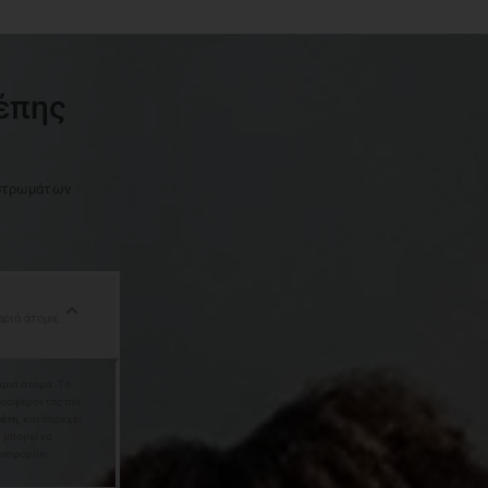
σέπης
 στρωμάτων
αριά άτομα;
αριά άτομα. Το
ροσφέροντας πιο
λάτη
, και παρέχει
 μπορεί να
δυσφορίας.