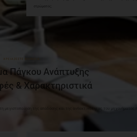
στρώματος;
ΧΡΕΙΆΖΕΣΤΕ ΒΟΉΘΕΙΑ;
α Πάγκου Ανάπτυξης
φές & Χαρακτηριστικά
τη μεγιστοποίηση της απόδοσης και της ανθεκτικότητας του μηχανήματος 