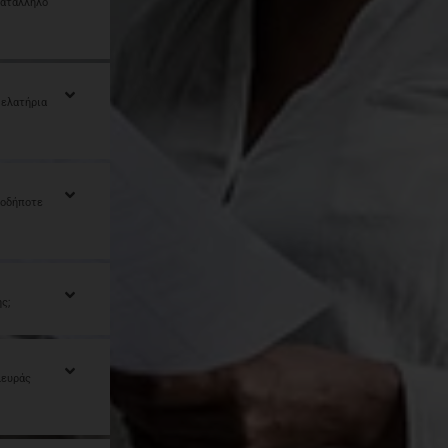
κατάλληλο
 ελατήρια
ιοδήποτε
ς;
λευράς