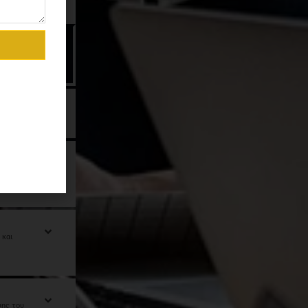
καλύτερη
λους τύπους
ρωμάτων.
ης στρώματα;
τηρίων
 και
ψης του