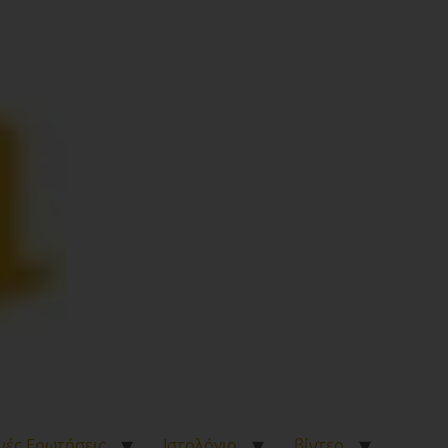
νές Ερωτήσεις
Ιστολόγιο
βίντεο