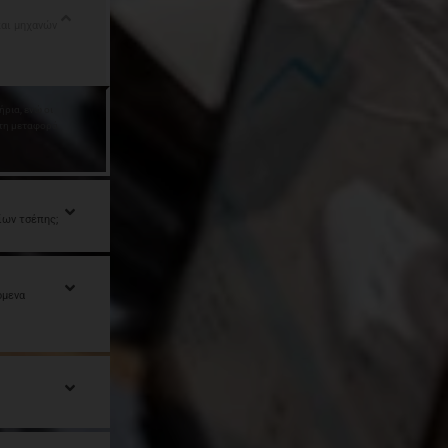
και μηχανών
ρια, ενώ οι
ι τη μεταφορά
ίων τσέπης;
όμενα