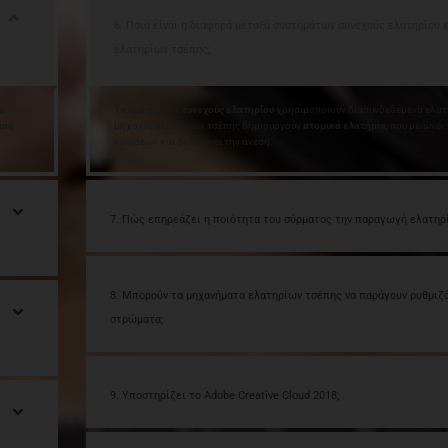
6. Ποια είναι η διαφορά μεταξύ συστημάτων συνεχούς ελατηρίου 
ελατηρίων τσέπης;
ε
Τα συστήματα συνεχούς ελατηρίου
χρησιμοποιούν διασυνδεδεμένα ελατή
ιση
μηχανές ελατηρίων τσέπης δημιουργούν
ατομικά ελατήρια
, που μειώνε
κινήσεων και βελτιώνει την άνεση.
7. Πώς επηρεάζει η ποιότητα του σύρματος την παραγωγή ελατηρ
8. Μπορούν τα μηχανήματα ελατηρίων τσέπης να παράγουν ρυθμιζ
στρώματα;
9. Υποστηρίζει το Adobe Creative Cloud 2018;