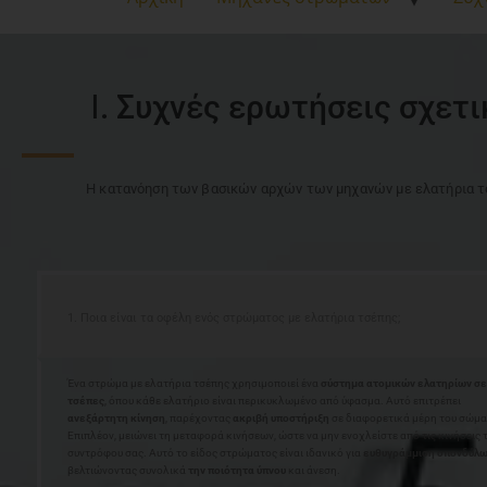
Ⅰ. Συχνές ερωτήσεις σχετ
Η κατανόηση των βασικών αρχών των μηχανών με ελατήρια τ
1. Ποια είναι τα οφέλη ενός στρώματος με ελατήρια τσέπης;
Ένα στρώμα με ελατήρια τσέπης χρησιμοποιεί ένα
σύστημα ατομικών ελατηρίων σε
τσέπες
, όπου κάθε ελατήριο είναι περικυκλωμένο από ύφασμα. Αυτό επιτρέπει
ανεξάρτητη κίνηση
, παρέχοντας
ακριβή υποστήριξη
σε διαφορετικά μέρη του σώμα
Επιπλέον, μειώνει τη μεταφορά κινήσεων, ώστε να μην ενοχλείστε από τις κινήσεις 
συντρόφου σας. Αυτό το είδος στρώματος είναι ιδανικό για
ευθυγράμμιση σπονδύλ
βελτιώνοντας συνολικά
την ποιότητα ύπνου
και άνεση.