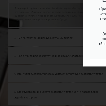
Είμα
A
μηχανή ελατηρίων τσέπης
είναι ένα εξειδικευμένο εξάρτημα που χρησιμοποιείται 
την παραγωγή ελατηρίων τσέπης, τα οποία είναι ατομικά ελατήρια περικυκλωμένα 
κατ
υφασμάτινες τσέπες. Αυτά τα ελατήρια χρησιμοποιούνται κυρίως στην κατασκευή
Ότα
στρωμάτων για παροχή άνεσης και υποστήριξης.
εξ
απ
2. Πώς λειτουργεί μια μηχανή ελατηρίων τσέπης;
εξο
3. Ποια είναι τα βασικά συστατικά μιας μηχανής ελατηρίων τσέπης;
4.Ποιοι τύποι ελατηρίων μπορούν να παράγουν μηχανές ελατηρίων τσέπης;
5.Πώς συγκρίνεται μια μηχανή ελατηρίων τσέπης με τις παραδοσιακές
μηχανές ελατηρίων;