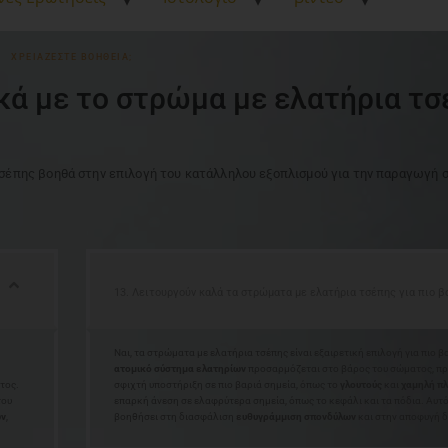
ΧΡΕΙΆΖΕΣΤΕ ΒΟΉΘΕΙΑ;
ικά με το στρώμα με ελατήρια τ
σέπης βοηθά στην επιλογή του κατάλληλου εξοπλισμού για την παραγωγή
13. Λειτουργούν καλά τα στρώματα με ελατήρια τσέπης για πιο β
Ναι, τα στρώματα με ελατήρια τσέπης είναι εξαιρετική επιλογή για πιο β
ατομικό σύστημα ελατηρίων
προσαρμόζεται στο βάρος του σώματος, π
τος.
σφιχτή υποστήριξη σε πιο βαριά σημεία, όπως το
γλουτούς
και
χαμηλή π
του
επαρκή άνεση σε ελαφρύτερα σημεία, όπως το κεφάλι και τα πόδια. Αυτό
ων
,
βοηθήσει στη διασφάλιση
ευθυγράμμιση σπονδύλων
και στην αποφυγή 