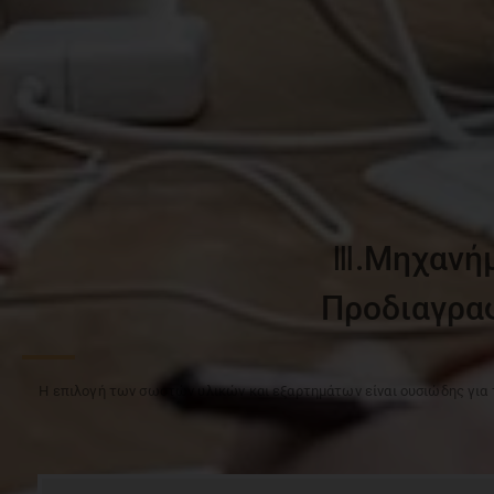
Ⅲ.Μηχανήμ
Προδιαγρα
Η επιλογή των σωστών υλικών και εξαρτημάτων είναι ουσιώδης για 