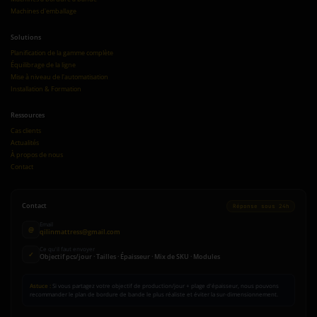
Machines d'emballage
Solutions
Planification de la gamme complète
Équilibrage de la ligne
Mise à niveau de l'automatisation
Installation & Formation
Ressources
Cas clients
Actualités
À propos de nous
Contact
Contact
Réponse sous 24h
Email
@
qilinmattress@gmail.com
Ce qu'il faut envoyer
✓
Objectif pcs/jour · Tailles · Épaisseur · Mix de SKU · Modules
Astuce :
Si vous partagez votre objectif de production/jour + plage d'épaisseur, nous pouvons
recommander le plan de bordure de bande le plus réaliste et éviter la sur-dimensionnement.