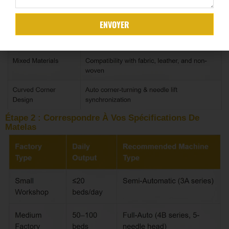
ENVOYER
Étape 2 : Correspondre À Vos Spécifications De
Matelas