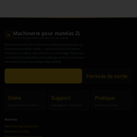
Machinerie pour matelas ZL
ZL
Usine d'équipements de production de matelas
Nous construisons des machines à matelas pratiques pour un
rendement quotidien stable — de la production de ressorts
ensachés au quilting, tape de finition, et emballage. Dites-nous
votre objectif de pièces/jour et le mélange de SKU, et nous vous
recommanderons une configuration réaliste.
Obtenir une recommandation
Formule de sortie
Usine
Support
Pratique
Approvisionnement direct
Aménagement + formation
Acheteur-prioritaire
Machines
Machines à spring à poche
Machines à quilting
Machines à bordure à bande