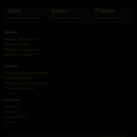
Usine
Support
Pratique
Approvisionnement direct
Aménagement + formation
Acheteur-prioritaire
Machines
Machines à spring à poche
Machines à quilting
Machines à bordure à bande
Machines d'emballage
Solutions
Planification de la gamme complète
Équilibrage de la ligne
Mise à niveau de l'automatisation
Installation & Formation
Ressources
Cas clients
Actualités
À propos de nous
Contact