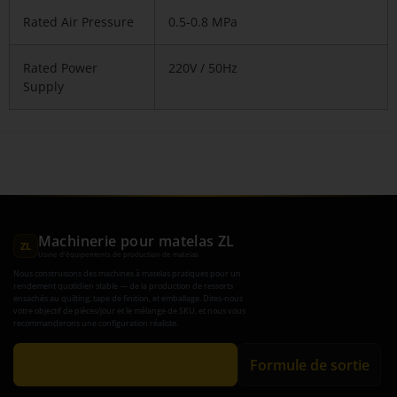
Rated Air Pressure
0.5-0.8 MPa
Rated Power
220V / 50Hz
Supply
Machinerie pour matelas ZL
ZL
Usine d'équipements de production de matelas
Nous construisons des machines à matelas pratiques pour un
rendement quotidien stable — de la production de ressorts
ensachés au quilting, tape de finition, et emballage. Dites-nous
votre objectif de pièces/jour et le mélange de SKU, et nous vous
recommanderons une configuration réaliste.
Obtenir une recommandation
Formule de sortie