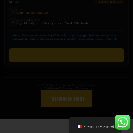
Contact
Réponse sous 24h
Email
@
qilinmattress@gmail.com
Ce qu'il faut envoyer
✓
Objectif pcs/jour · Tailles · Épaisseur · Mix de SKU · Modules
Astuce :
Si vous partagez votre objectif de production/jour + plage d'épaisseur, nous pouvons
recommander le plan de bordure de bande le plus réaliste et éviter la sur-dimensionnement.
Envoyer une demande
©
2026
ZL Machinery Matelas. Tous droits réservés.
Confidentialité
|
Conditions
|
Plan du site
↑
RETOUR EN HAUT
French (France)