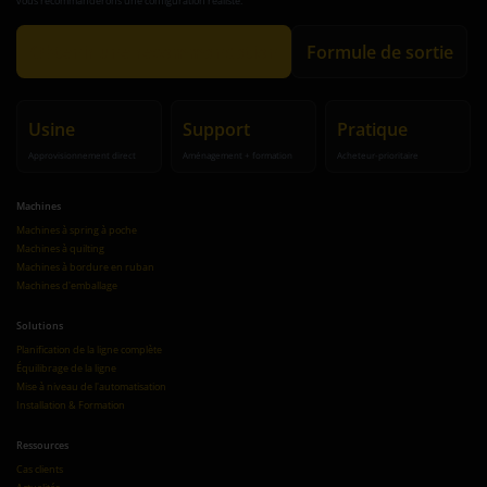
vous recommanderons une configuration réaliste.
Obtenir une recommandation
Formule de sortie
Usine
Support
Pratique
Approvisionnement direct
Aménagement + formation
Acheteur-prioritaire
Machines
Machines à spring à poche
Machines à quilting
Machines à bordure en ruban
Machines d'emballage
Solutions
Planification de la ligne complète
Équilibrage de la ligne
Mise à niveau de l'automatisation
Installation & Formation
Ressources
Cas clients