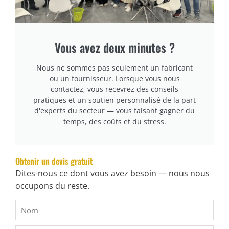
personnalisé dont vous avez besoin, des spécifications
des matières premières utilisées, des lois nationales
pertinentes et de la distance de transport. Prenons
Vous avez deux minutes ?
l'exemple de la réservation d'un conteneur haut de
Nous ne sommes pas seulement un fabricant
gamme de produits :
ou un fournisseur. Lorsque vous nous
contactez, vous recevrez des conseils
pratiques et un soutien personnalisé de la part
d'experts du secteur — vous faisant gagner du
temps, des coûts et du stress.
Mastering Pocket Spring Production: Our Machine in Action
Mastering Pocket Spring Production: Our Machine in
Obtenir un devis gratuit
Action
Dites-nous ce dont vous avez besoin — nous nous
occupons du reste.
Mastering Pocket Spring Production: Our Machine in
Action