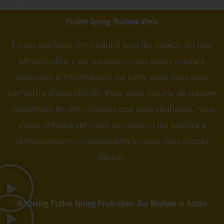
Machine à fabriquer des ressorts de matelas GDZ8S-130/130DW
Machine à fabriquer des ressorts de matelas GDZ9HU-63/63DW
Machine à coller les ressorts de matelas ZJ8S/SE/H-400
DF-X02​ Machine d'emballage automatique à compression et roulage intelligente​
Pocket Spring Machine Viedo
Il n'est pas facile d'introduire tous les aspects du bois
personnalisé, c'est pourquoi nous avons préparé
beaucoup d'informations sur cette page pour vous
permettre d'approfondir. Pour vous assurer de trouver
rapidement les informations que vous souhaitez, nous
avons préparé cet index de contenu qui sautera à
l'emplacement correspondant lorsque vous cliquez
dessus.
Mastering Pocket Spring Production: Our Machine in Action