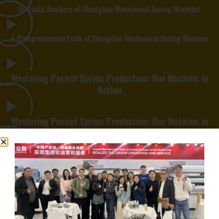
In-depth Analysis of Zhonglian Mechanical Spring Machine!
A Comprehensive Look at Zhonglian Mechanical Spring Machine
Mastering Pocket Spring Production: Our Machine in
Action
Mastering Pocket Spring Production: Our Machine in
Action
Mastering Pocket Spring Production: Our Machine in
Action
Veuillez noter que le coût final dépend du service