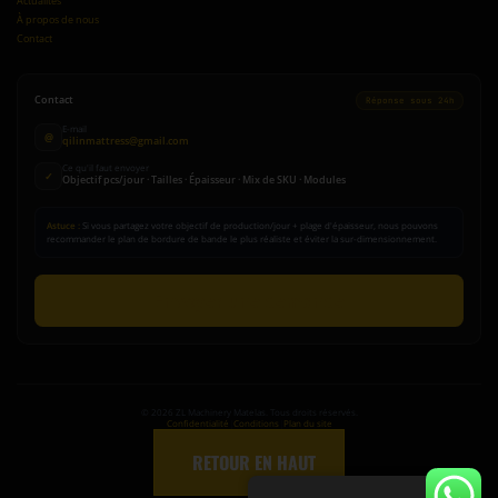
Actualités
À propos de nous
Contact
Contact
Réponse sous 24h
E-mail
@
qilinmattress@gmail.com
Ce qu'il faut envoyer
✓
Objectif pcs/jour · Tailles · Épaisseur · Mix de SKU · Modules
Astuce :
Si vous partagez votre objectif de production/jour + plage d'épaisseur, nous pouvons
recommander le plan de bordure de bande le plus réaliste et éviter la sur-dimensionnement.
Envoyer une demande
©
2026
ZL Machinery Matelas. Tous droits réservés.
Confidentialité
|
Conditions
|
Plan du site
↑
RETOUR EN HAUT