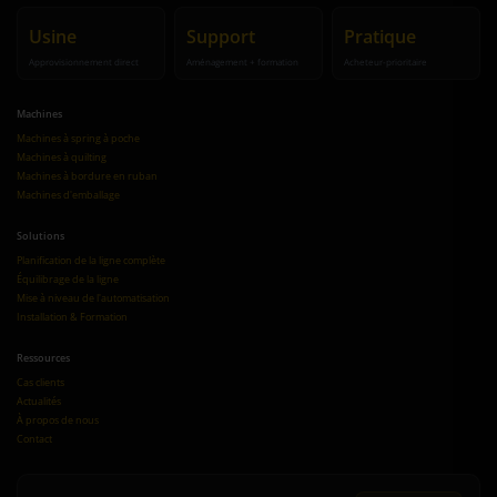
Usine
Support
Pratique
Approvisionnement direct
Aménagement + formation
Acheteur-prioritaire
Machines
Machines à spring à poche
Machines à quilting
Machines à bordure en ruban
Machines d'emballage
Solutions
Planification de la ligne complète
Équilibrage de la ligne
Mise à niveau de l'automatisation
Installation & Formation
Ressources
Cas clients
Actualités
À propos de nous
Contact