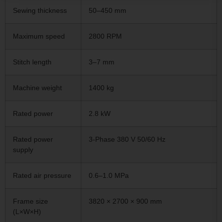
Sewing thickness
50–450 mm
Maximum speed
2800 RPM
Stitch length
3–7 mm
Machine weight
1400 kg
Rated power
2.8 kW
Rated power
3‑Phase 380 V 50/60 Hz
supply
Rated air pressure
0.6–1.0 MPa
Frame size
3820 × 2700 × 900 mm
(L×W×H)