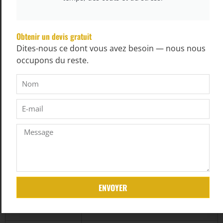
Obtenir un devis gratuit
Dites-nous ce dont vous avez besoin — nous nous
occupons du reste.
Mattress Sewing Machine — Technical Specifications
Item
Spécification
ENVOYER
Production
15–20 feuilles/heure
efficiency