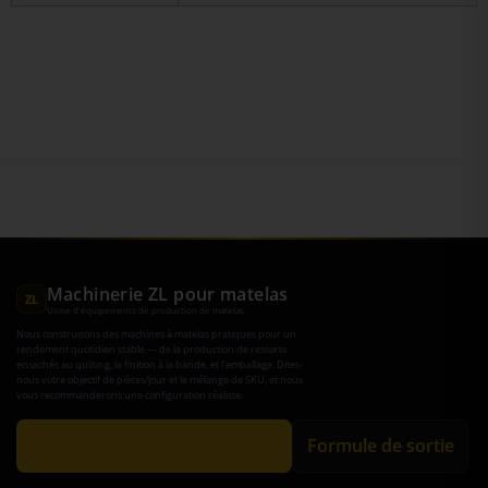
Machinerie ZL pour matelas
ZL
Usine d'équipements de production de matelas
Nous construisons des machines à matelas pratiques pour un
rendement quotidien stable — de la production de ressorts
ensachés au quilting, la finition à la bande, et l'emballage. Dites-
nous votre objectif de pièces/jour et le mélange de SKU, et nous
vous recommanderons une configuration réaliste.
Obtenir une recommandation
Formule de sortie