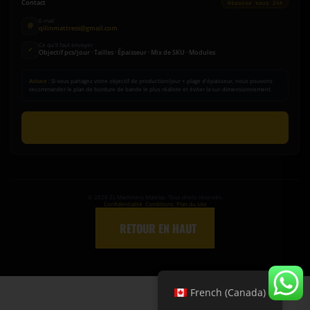
Contact
Réponse sous 24h
E-mail
@
qilinmattress@gmail.com
Ce qu'il faut envoyer
✓
Objectif pcs/jour · Tailles · Épaisseur · Mix de SKU · Modules
Astuce :
Si vous partagez votre objectif de production/jour + plage d'épaisseur, nous pouvons
recommander le plan de bordure de bande le plus réaliste et éviter la sur-dimensionnement.
Envoyer une demande
©
2026
ZL Machinery Matelas. Tous droits réservés.
Confidentialité
|
Conditions
|
Plan du site
↑
RETOUR EN HAUT
French (Canada)