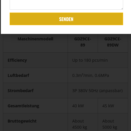
SENDEN
Maschinenmodell
GDZ9CE-
GDZ9CE-
89
89DW
Efficiency
Up to 180 pcs/min
Luftbedarf
0.3m³/min, 0.6MPa
Strombedarf
3P 380V 50Hz (anpassbar)
Gesamtleistung
40 kW
45 kW
Bruttogewicht
About
About
4500 kg
5000 kg