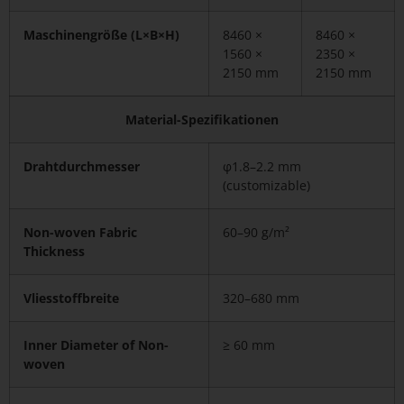
Maschinengröße (L×B×H)
8460 ×
8460 ×
1560 ×
2350 ×
2150 mm
2150 mm
Material-Spezifikationen
Drahtdurchmesser
φ1.8–2.2 mm
(customizable)
Non-woven Fabric
60–90 g/m²
Thickness
Vliesstoffbreite
320–680 mm
Inner Diameter of Non-
≥ 60 mm
woven