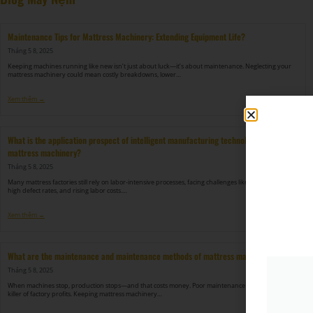
Maintenance Tips for Mattress Machinery: Extending Equipment Life?
Tháng 5 8, 2025
Keeping machines running like new isn’t just about luck—it’s about maintenance. Neglecting your
mattress machinery could mean costly breakdowns, lower…
Xem thêm →
What is the application prospect of intelligent manufacturing technology in
mattress machinery?
Tháng 5 8, 2025
Many mattress factories still rely on labor-intensive processes, facing challenges like low efficiency,
high defect rates, and rising labor costs.…
Xem thêm →
What are the maintenance and maintenance methods of mattress machinery?
Tháng 5 8, 2025
When machines stop, production stops—and that costs money. Poor maintenance is the hidden
killer of factory profits. Keeping mattress machinery…