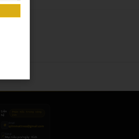
Xem thêm →
Liên
Phản hồi trong vòng
hệ
24h
Email
@
qilinmattress@gmail.com
Gửi gì
✓
Mục tiêu pcs/ngày · Kích