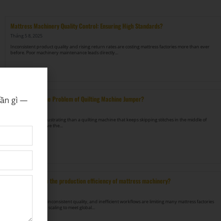
Mattress Machinery Quality Control: Ensuring High Standards?
Tháng 5 8, 2025
Inconsistent product quality and rising return rates are costing mattress factories more than ever
before. Poor machinery maintenance leads directly…
Xem thêm →
How to Solve the Problem of Quilting Machine Jumper?
cần gì —
Tháng 5 8, 2025
Nothing is more frustrating than a quilting machine that keeps skipping stitches in the middle of
production. To solve the…
Xem thêm →
How to improve the production efficiency of mattress machinery?
Tháng 5 8, 2025
Rising labor costs, inconsistent quality, and inefficient workflows are limiting many mattress factories
from growing and scaling to meet global…