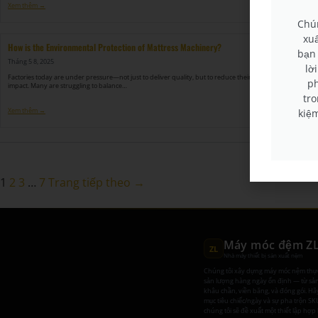
Xem thêm →
Chún
xu
How is the Environmental Protection of Mattress Machinery?
bạn 
Tháng 5 8, 2025
lờ
Factories today are under pressure—not just to deliver quality, but to reduce their environmental
ph
impact. Many are struggling to balance…
tro
kiệm
Xem thêm →
1
2
3
…
7
Trang tiếp theo →
Máy móc đệm Z
ZL
Nhà máy thiết bị sản xuất nệm
Chúng tôi xây dựng máy móc nệm thự
sản lượng hàng ngày ổn định — từ sản 
khâu chần, viền băng, và đóng gói. Hãy
mục tiêu chiếc/ngày và sự pha trộn SK
chúng tôi sẽ đề xuất một thiết lập hợp l