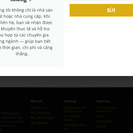
Xem thêm →
GỬI
g tôi không chỉ là nhà sản
ất hoặc nhà cung cấp. Khi
liên hệ, bạn sẽ nhận được
i khuyên thực tế và hỗ trợ
ù hợp từ các chuyên gia
ng ngành — giúp bạn tiết
 thời gian, chi phí và căng
thẳng.
L
Máy móc
Giải pháp
Nguồn lực
Máy lò xo túi
Lập kế hoạch toàn
Các trường hợp
bộ dây chuyền
khách hàng
Máy chần bông
c tế để đảm bảo
Cân bằng dây
Tin tức
xuất lò xo túi đến
Máy viền băng keo
chuyền
Về chúng tôi
 cho chúng tôi biết
Máy đóng gói
Nâng cấp tự động
U của bạn, và
Liên hệ
hóa
ý.